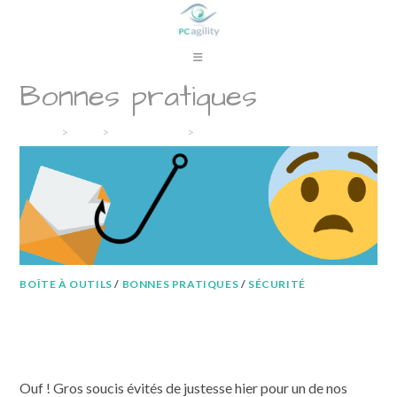
Skip
to
content
Bonnes pratiques
Accueil
>
Blog
>
Boîte à outils
>
Bonnes pratiques
BOÎTE À OUTILS
/
BONNES PRATIQUES
/
SÉCURITÉ
Quand le diable se cache dans les
détails du mail
Ouf ! Gros soucis évités de justesse hier pour un de nos