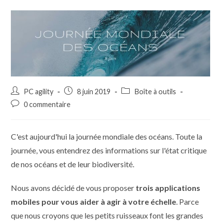
Auteur/autrice
Publication
Post
PC agility
8 juin 2019
Boîte à outils
de
publiée :
category:
Commentaires
0 commentaire
la
de
publication :
la
publication :
C'est aujourd'hui la journée mondiale des océans. Toute la
journée, vous entendrez des informations sur l'état critique
de nos océans et de leur biodiversité.
Nous avons décidé de vous proposer
trois applications
mobiles pour vous aider à agir à votre échelle
. Parce
que nous croyons que les petits ruisseaux font les grandes