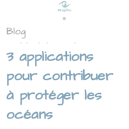
Skip
to
content
Blog
Accueil
>
>
Juin
>
8
>
Boîte à outils
>
3 applications pour contribuer
3 applications
pour contribuer
à protéger les
océans