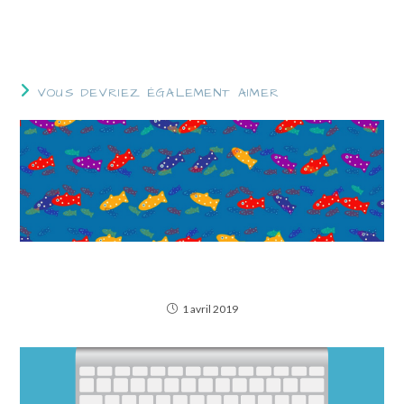
Quand le diable se cache dans les détails du mail
VOUS DEVRIEZ ÉGALEMENT AIMER
6 astuces pratiques pour votre ordinateur,
détournées pour le 1er avril
1 avril 2019