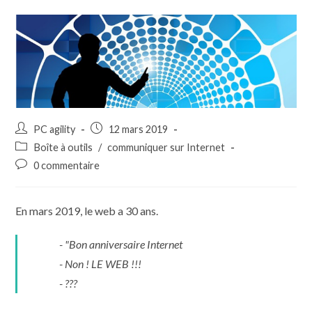
Auteur/autrice
Publication
PC agility
12 mars 2019
de
publiée :
Post
Boîte à outils
/
communiquer sur Internet
la
category:
Commentaires
0 commentaire
publication :
de
la
publication :
En mars 2019, le web a 30 ans.
- "Bon anniversaire Internet
- Non ! LE WEB !!!
- ???