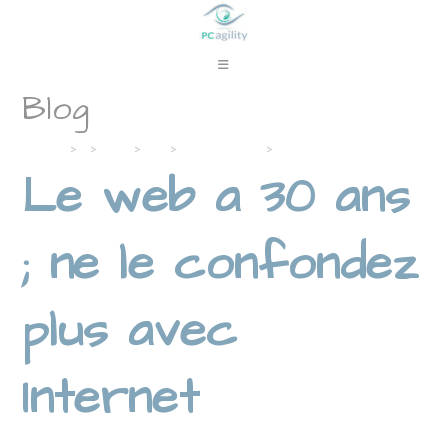
Skip
to
content
Blog
Accueil
>
>
Mar
>
12
>
Boîte à outils
>
Le web a 30 ans ; ne le confo
Le web a 30 ans
; ne le confondez
plus avec
Internet