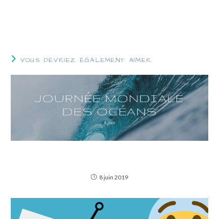
6 astuces pratiques pour votre ordinateur, détournées pour
le 1er avril
VOUS DEVRIEZ ÉGALEMENT AIMER
3 applications pour contribuer à protéger les
océans
8 juin 2019