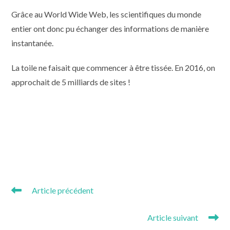
Grâce au World Wide Web, les scientifiques du monde
entier ont donc pu échanger des informations de manière
instantanée.
La toile ne faisait que commencer à être tissée. En 2016, on
approchait de 5 milliards de sites !
Pas simple de sortir du
lot !
Read
Article précédent
more
Journée du goût 2018
articles
Article suivant